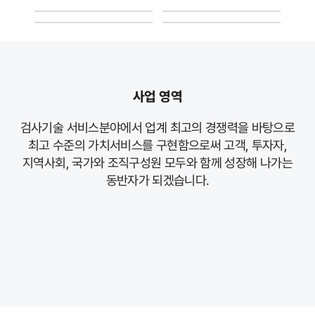
KC 네트워크 바로가기
KC 안전기술 바로가기
GW그룹웨어 바로가기
메일시스템 바로가기
사업 영역
검사기술 서비스분야에서 업계 최고의 경쟁력을 바탕으로
최고 수준의 가치서비스를 구현함으로써 고객, 투자자,
지역사회, 국가와
조직구성원 모두와 함께 성장해 나가는
동반자가 되겠습니다.
산업설비검사
정비감독/시공감독/안전감독
건설사업관리/시공감리
드론검사